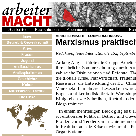
Startseite
Publikationen
Abonnieren
Über uns
Kon
ARBEITERMACHT - SOMMERSCHULUNG
Innen
Marxismus praktisc
Betrieb & Gewerkschaft
Krieg
Redaktion, Neue Internationale 152, Septembe
Frauen
Jugend
Anfang August führte die Gruppe Arbeite
Antifaschismus
ihre jährliche Sommerschulung durch. An
zahlreiche Diskussionen und Referate. Th
Antikapitalismus
die globale Krise, Planwirtschaft, Frauen
Geschichte
Rassismus, die Entwicklung der EU, Chin
Kultur
Venezuela. In mehreren Lesezirkeln wurd
Marxistische Theorie
Engels und Lenin diskutiert. In Workshop
Die Linke
Fähigkeiten wie Schreiben, Rhetorik oder 
Blogs trainiert.
In einem mehrteiligen Block ging es u.
revolutionärer Politik in Betrieb und Gew
Probleme und Tendenzen in Unternehmen
in Reaktion auf die Krise sowie um die Pol
Organisationen.