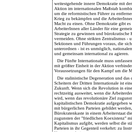
weitestgehende innere Demokratie mit der 
Aktion im internationalen Maßstab kombi
um die reformistischen Führer zu entferne
Krieg zu bekämpfen und die ArbeiterInn
Macht zu einen. Ohne Demokratie gibt es 
ArbeiterInnen aller Länder für eine gemei
Strategie zu gewinnen und bürokratische 
vermeiden. Ohne strikten Zentralismus - u
Sektionen und Führungen voraus, die sich 
unterordnen - ist es unmöglich, national
und gemeinsam international zu agieren.
Die Fünfte Internationale muss umfasse
mit größter Einheit in der Aktion verbinde
Voraussetzungen für den Kampf um die M
Die stalinistische Degeneration und das 
Scheitern der Dritten Internationale ist ei
Zukunft. Wenn sich die Revolution in ein
rechtzeitig ausweitet, wenn die Arbeiterd
wird, wenn das revolutionäre Ziel zugunst
kapitalistischen Demokratie aufgegeben w
mit bürgerlichen Parteien gebildet werden
Bürokratenkaste in einem Arbeiterstaat di
zugunsten der "friedlichen Koexistenz" m
Kapitalismus aufgibt, werden selbst die st
Parteien in ihr Gegenteil verkehrt: zu Ins