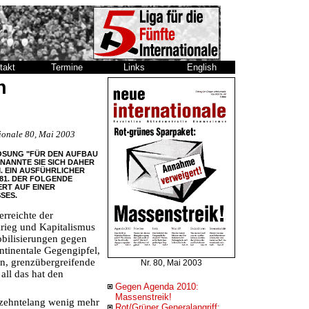
takt
Termine
Links
English
n
tionale 80, Mai 2003
LOSUNG "FÜR DEN AUFBAU
NANNTE SIE SICH DAHER
M. EIN AUSFÜHRLICHER
81. DER FOLGENDE
ERT AUF EINER
SES.
erreichte der
rieg und Kapitalismus
bilisierungen gegen
ontinentale Gegengipfel,
n, grenzübergreifende
Nr. 80, Mai 2003
all das hat den
Gegen Agenda 2010:
Massenstreik!
hrzehntelang wenig mehr
Rot/Grüner Generalangriff: