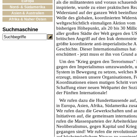
Europa
als die militantesten und voraus schauend
inspirierte, wurde zu einer praktischen Rea
Nord- & Südamerika
Widerstand auf der ganzen Welt beeinfluss
Asien & Australien
Welle des globalen, koordinierten Widersta
Afrika & Naher Osten
weltgeschichtlich einmaligen Aktion vom 
bisherigen Höhepunkt, als 20 bis 30 Milli
Suchmaschine
aller großen Städte der Welt gegen den U
britischen Angriff auf den Irak demonstrie
größte koordinierte anti-imperialistische A
Geschichte. Dieser Internationalismus hat
erschüttert - jetzt muss er ihn von Grund 
Um den "Krieg gegen den Terrorismus" i
gegen den Imperialismus umzuwandeln, u
System in Bewegung zu setzen, welches K
erzeugt, müssen unsere Organisationen, F
Koordinationen einen mutigen Schritt vor
Schaffung einer neuen Weltpartei der Sozi
der Fünften Internationale!
Wir rufen dazu die Hunderttausende auf, 
in Europa, Asien, Afrika, Südamerika z
Wir rufen dazu die Gewerkschaften und ant
Initiativen auf, die gemeinsam internation
rufen die Massenparteien der Arbeiterklas
Neoliberalismus, gegen Kapital und Krieg 
gegangen sind! Wir rufen die revolutionär
auf höchstmöglichem Niveau zu vereinen