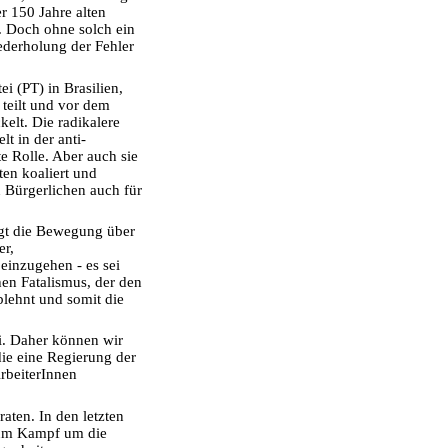
r 150 Jahre alten
 Doch ohne solch ein
derholung der Fehler
ei (PT) in Brasilien,
 teilt und vor dem
elt. Die radikalere
t in der anti-
e Rolle. Aber auch sie
ten koaliert und
 Bürgerlichen auch für
gt die Bewegung über
er,
einzugehen - es sei
hen Fatalismus, der den
lehnt und somit die
i. Daher können wir
ie eine Regierung der
rbeiterInnen
aten. In den letzten
zum Kampf um die