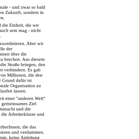
nale - und zwar so bald
nen Zukunft, sondern in
en.
 die Einheit, die wir
 auch sein mag - nicht
.
oordinieren. Aber wir
lle der
nnen über die
zu brechen. Aus diesem
die Straße bringen, den
ht verhindern. Es gab
von Millionen, die den
 Grund dafür ist
ionale Organisation zu
laufen lassen.
t einer "anderen Welt"
n gemeinsames Ziel
aatsmacht und die
 die Arbeiterklasse und
eiberInnen, die das
ysieren und verdammen.
mm, keine Anleitung