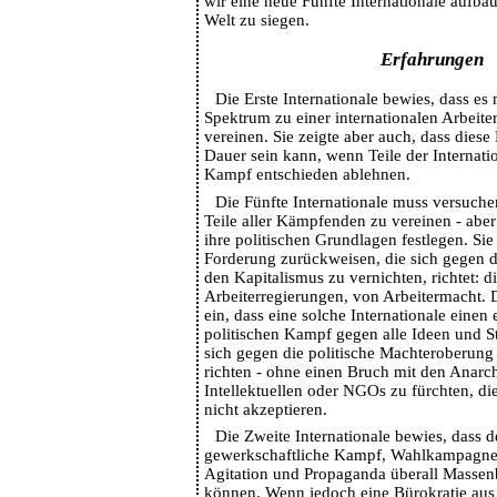
wir eine neue Fünfte Internationale aufba
Welt zu siegen.
Erfahrungen
Die Erste Internationale bewies, dass es m
Spektrum zu einer internationalen Arbeite
vereinen. Sie zeigte aber auch, dass diese
Dauer sein kann, wenn Teile der Internati
Kampf entschieden ablehnen.
Die Fünfte Internationale muss versuche
Teile aller Kämpfenden zu vereinen - aber
ihre politischen Grundlagen festlegen. Si
Forderung zurückweisen, die sich gegen d
den Kapitalismus zu vernichten, richtet: 
Arbeiterregierungen, von Arbeitermacht. D
ein, dass eine solche Internationale einen
politischen Kampf gegen alle Ideen und S
sich gegen die politische Machteroberung 
richten - ohne einen Bruch mit den Anarch
Intellektuellen oder NGOs zu fürchten, di
nicht akzeptieren.
Die Zweite Internationale bewies, dass d
gewerkschaftliche Kampf, Wahlkampagne
Agitation und Propaganda überall Masse
können. Wenn jedoch eine Bürokratie aus