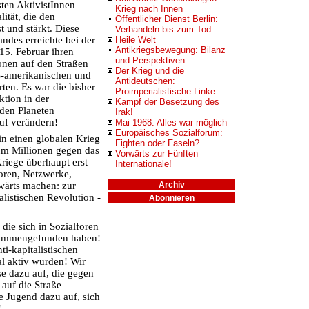
sten AktivistInnen
Krieg nach Innen
lität, die den
Öffentlicher Dienst Berlin:
t und stärkt. Diese
Verhandeln bis zum Tod
ndes erreichte bei der
Heile Welt
Antikriegsbewegung: Bilanz
15. Februar ihren
und Perspektiven
onen auf den Straßen
Der Krieg und die
S-amerikanischen und
Antideutschen:
rten. Es war die bisher
Proimperialistische Linke
ktion in der
Kampf der Besetzung des
 den Planeten
Irak!
auf verändern!
Mai 1968: Alles war möglich
Europäisches Sozialforum:
n einen globalen Krieg
Fighten oder Faseln?
m Millionen gegen das
Vorwärts zur Fünften
riege überhaupt erst
Internationale!
oren, Netzwerke,
wärts machen: zur
Archiv
alistischen Revolution -
Abonnieren
die sich in Sozialforen
usammengefunden haben!
i-kapitalistischen
al aktiv wurden! Wir
se dazu auf, die gegen
auf die Straße
e Jugend dazu auf, sich
!