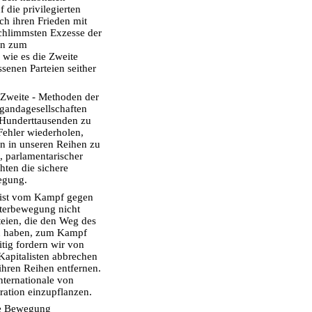
 die privilegierten
sch ihren Frieden mit
schlimmsten Exzesse der
nen zum
 wie es die Zweite
senen Parteien seither
e Zweite - Methoden der
gandagesellschaften
 Hunderttausenden zu
 Fehler wiederholen,
en in unseren Reihen zu
, parlamentarischer
ten die sichere
wegung.
e ist vom Kampf gegen
eiterbewegung nicht
teien, die den Weg des
n haben, zum Kampf
itig fordern wir von
Kapitalisten abbrechen
ihren Reihen entfernen.
nternationale von
ation einzupflanzen.
die Bewegung