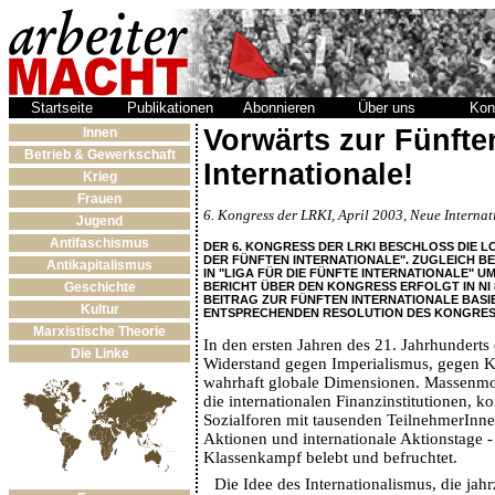
Startseite
Publikationen
Abonnieren
Über uns
Kon
Vorwärts zur Fünfte
Innen
Betrieb & Gewerkschaft
Internationale!
Krieg
Frauen
6. Kongress der LRKI, April 2003, Neue Interna
Jugend
Antifaschismus
DER 6. KONGRESS DER LRKI BESCHLOSS DIE 
DER FÜNFTEN INTERNATIONALE". ZUGLEICH BE
Antikapitalismus
IN "LIGA FÜR DIE FÜNFTE INTERNATIONALE" U
BERICHT ÜBER DEN KONGRESS ERFOLGT IN NI 
Geschichte
BEITRAG ZUR FÜNFTEN INTERNATIONALE BASI
Kultur
ENTSPRECHENDEN RESOLUTION DES KONGRES
Marxistische Theorie
In den ersten Jahren des 21. Jahrhunderts 
Die Linke
Widerstand gegen Imperialismus, gegen K
wahrhaft globale Dimensionen. Massenmo
die internationalen Finanzinstitutionen, k
Sozialforen mit tausenden TeilnehmerInne
Aktionen und internationale Aktionstage - 
Klassenkampf belebt und befruchtet.
Die Idee des Internationalismus, die ja