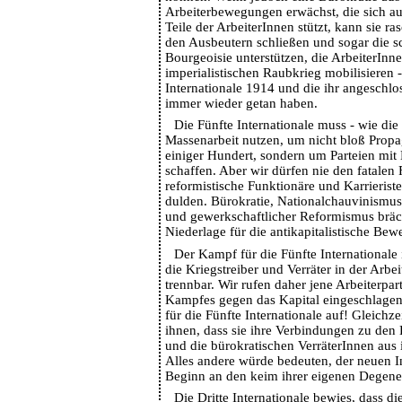
Arbeiterbewegungen erwächst, die sich auf
Teile der ArbeiterInnen stützt, kann sie ra
den Ausbeutern schließen und sogar die 
Bourgeoisie unterstützen, die ArbeiterIn
imperialistischen Raubkrieg mobilisieren -
Internationale 1914 und die ihr angeschlos
immer wieder getan haben.
Die Fünfte Internationale muss - wie di
Massenarbeit nutzen, um nicht bloß Propa
einiger Hundert, sondern um Parteien mit
schaffen. Aber wir dürfen nie den fatalen
reformistische Funktionäre und Karrierist
dulden. Bürokratie, Nationalchauvinismus
und gewerkschaftlicher Reformismus bräch
Niederlage für die antikapitalistische Be
Der Kampf für die Fünfte International
die Kriegstreiber und Verräter in der Arb
trennbar. Wir rufen daher jene Arbeiterpar
Kampfes gegen das Kapital eingeschlage
für die Fünfte Internationale auf! Gleichze
ihnen, dass sie ihre Verbindungen zu den 
und die bürokratischen VerräterInnen aus 
Alles andere würde bedeuten, der neuen I
Beginn an den keim ihrer eigenen Degener
Die Dritte Internationale bewies, dass 