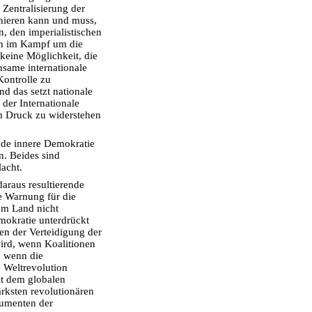
Zentralisierung der
nieren kann und muss,
n, den imperialistischen
en im Kampf um die
keine Möglichkeit, die
nsame internationale
Kontrolle zu
nd das setzt nationale
der Internationale
em Druck zu widerstehen
nde innere Demokratie
n. Beides sind
acht.
daraus resultierende
ne Warnung für die
em Land nicht
emokratie unterdrückt
en der Verteidigung der
ird, wenn Koalitionen
, wenn die
e Weltrevolution
it dem globalen
ärksten revolutionären
trumenten der