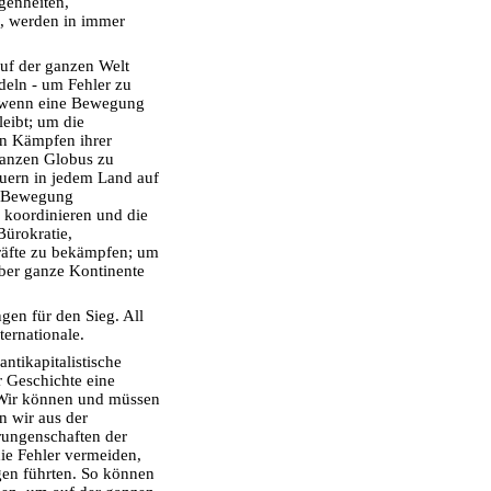
genheiten,
n, werden in immer
uf der ganzen Welt
deln - um Fehler zu
, wenn eine Bewegung
leibt; um die
en Kämpfen ihrer
ganzen Globus zu
uern in jedem Land auf
le Bewegung
koordinieren und die
ürokratie,
räfte zu bekämpfen; um
ber ganze Kontinente
gen für den Sieg. All
ternationale.
ntikapitalistische
r Geschichte eine
. Wir können und müssen
n wir aus der
rungenschaften der
die Fehler vermeiden,
gen führten. So können