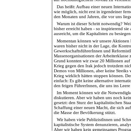
Das heißt: Aufbau einer neuen Internatio
wie möglich, nicht erst in irgendeiner fer
den Monaten und Jahren, die vor uns lieg
Warum ist dieser Schritt notwendig? Weil
bisher erreicht haben - so inspirierend sie
ausreicht, um die Kapitalisten zu besiegen
Momentan können wir unsere Aktionen k
waren bisher nicht in der Lage, die Kontro
GewerkschaftsführerInnen und ReformistI
Massenorganisationen der Arbeiterklasse 
Grund konnten wir zwar 20 Millionen auf 
Krieg gegen den Irak jedoch trotzdem nic
Demos von Millionen, aber keine Streiks 
Krieg wirklich hätten stoppen können. Der
einfach: Es gibt keine alternative internat
den feigen FührerInnen, die uns ins Leere 
Im Moment können wir die Notwendigkei
diskutieren. Aber wir haben uns noch kei
gesetzt: den Sturz der kapitalistischen St
Schaffung einer neuen Macht, die sich auf
die Masse der Bevölkerung stützt.
Wir haben viele PublizistInnen und Schr
kapitalistische System denunzieren, anal
Aber wir haben kein gemeinsames Progra