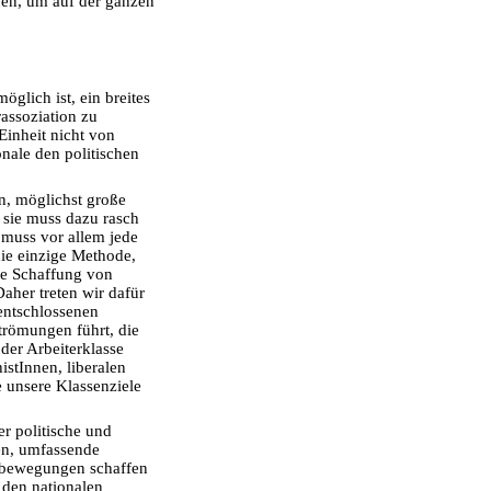
uen, um auf der ganzen
öglich ist, ein breites
rassoziation zu
 Einheit nicht von
onale den politischen
n, möglichst große
 sie muss dazu rasch
e muss vor allem jede
ie einzige Methode,
die Schaffung von
aher treten wir dafür
 entschlossenen
trömungen führt, die
der Arbeiterklasse
istInnen, liberalen
e unsere Klassenziele
er politische und
n, umfassende
nbewegungen schaffen
 den nationalen