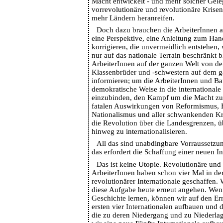
Macht entwickelt - und mehr solcher Gele
vorrevolutionäre und revolutionäre Krise
mehr Ländern heranreifen.
Doch dazu brauchen die ArbeiterInnen a
eine Perspektive, eine Anleitung zum Han
korrigieren, die unvermeidlich entstehen
nur auf das nationale Terrain beschränkt b
ArbeiterInnen auf der ganzen Welt von d
Klassenbrüder und -schwestern auf dem 
informieren; um die ArbeiterInnen und Ba
demokratische Weise in die internationa
einzubinden, den Kampf um die Macht zu 
fatalen Auswirkungen von Reformismus, B
Nationalismus und aller schwankenden K
die Revolution über die Landesgrenzen, ü
hinweg zu internationalisieren.
All das sind unabdingbare Vorraussetzun
das erfordert die Schaffung einer neuen In
Das ist keine Utopie. Revolutionäre und a
ArbeiterInnen haben schon vier Mal in de
revolutionärer Internationale geschaffen
diese Aufgabe heute erneut angehen. Wen
Geschichte lernen, können wir auf den Er
ersten vier Internationalen aufbauen und 
die zu deren Niedergang und zu Niederla