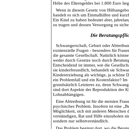
Höhe des Elterngeldes bei 1.800 Euro lieg
Wenn in diesem Gesetz von Hilfsangebot
handelt es sich um Einmalhilfen und kurzf
Ein Kind zu haben bedeutet aber, jahrela
zu tragen und dessen Versorgung zu siche
Die Beratungspfli
Schwangerschaft, Geburt oder Abtreibung
existenzielle Fragen - besonders für Frau
die gesamte Gesellschaft. Natürlich können
weder durch Gesetze noch durch Beratung
Entscheidend ist immer, wie die Gesellschaf
sie kinderfreundlich, behandelt sie Schwa
Kindererziehung als wichtige, ja schöne Di
ein Problemfall und ein Kostenfaktor? Im K
grundsätzlich Letzteres zu, denn Schwang
sind dort Aspekte der Reproduktion der Kla
Lohnabhängigen.
Eine Abtreibung ist für die meisten Frau
psychisches Problem. Insofern ist eine „Be
Möglichkeit, sich mit anderen Menschen 
verständigen, Rat und Hilfe einzuholen ni
sondern nur selbstverständlich.
Das Problem beginnt dort, wo die Beratu