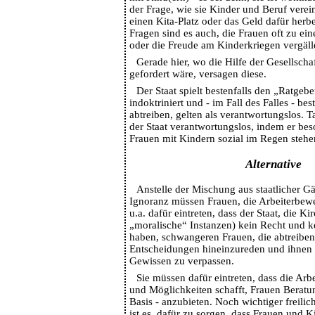
der Frage, wie sie Kinder und Beruf verein
einen Kita-Platz oder das Geld dafür her
Fragen sind es auch, die Frauen oft zu 
oder die Freude am Kinderkriegen vergäll
Gerade hier, wo die Hilfe der Gesellscha
gefordert wäre, versagen diese.
Der Staat spielt bestenfalls den „Ratgebe
indoktriniert und - im Fall des Falles - best
abtreiben, gelten als verantwortungslos. Ta
der Staat verantwortungslos, indem er bes
Frauen mit Kindern sozial im Regen stehen
Alternative
Anstelle der Mischung aus staatlicher Gä
Ignoranz müssen Frauen, die Arbeiterbew
u.a. dafür eintreten, dass der Staat, die K
„moralische“ Instanzen) kein Recht und k
haben, schwangeren Frauen, die abtreiben 
Entscheidungen hineinzureden und ihnen 
Gewissen zu verpassen.
Sie müssen dafür eintreten, dass die Ar
und Möglichkeiten schafft, Frauen Beratung
Basis - anzubieten. Noch wichtiger freilich
ist es, dafür zu sorgen, dass Frauen und K