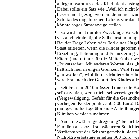
ablegen, warum sie das Kind nicht austrag
Dabei sollte ein Satz wie „Weil ich nicht 
besser nicht gesagt werden, denn hier wü
Schutz des ungeborenen Lebens vor das de
könnte sogar Strafanzeige stellen.
So wird nicht nur der Zwecklüge Vorschu
v.a. auch eindeutig die Selbstbestimmung 
Bei der Frage Leben oder Tod eines Ung
Staat mitreden, wenn die Kinder geboren 
Erziehung, Betreuung und Finanzierung v
Eltern (und oft nur für die Mütter) aber w
„Privatsache“. Mit anderen Worten: das 
hält sich hier in engen Grenzen. Wird Fra
„umworben“, wird ihr das Muttersein sch
wird Frau nach der Geburt des Kindes alle
Seit Februar 2010 müssen Frauen die Ko
selbst zahlen, wenn nicht schwerwiegend
(Vergewaltigung, Gefahr für die Gesundhe
vorliegen. Kostenpunkt: 350-500 Euro! Da
und gesundheitsgefährdende Abtreibunge
Kliniken wieder zunehmen.
Auch die „Elterngeldregelung“ benachtei
Familien aus sozial schwächeren Schichten
Verdienst vor der Schwangerschaft, desto 
Nicht-Erwerbstätige erhalten 300 Euro, 