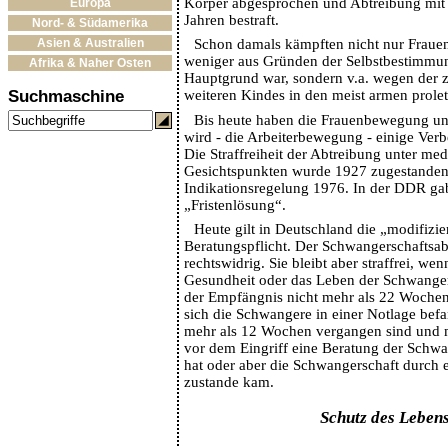
Körper abgesprochen und Abtreibung mit 
Europa
Jahren bestraft.
Nord- & Südamerika
Asien & Australien
Schon damals kämpften nicht nur Frauen
weniger aus Gründen der Selbstbestimmun
Afrika & Naher Osten
Hauptgrund war, sondern v.a. wegen der z
Suchmaschine
weiteren Kindes in den meist armen prolet
Bis heute haben die Frauenbewegung und
wird - die Arbeiterbewegung - einige Ver
Die Straffreiheit der Abtreibung unter me
Gesichtspunkten wurde 1927 zugestanden,
Indikationsregelung 1976. In der DDR gab
„Fristenlösung“.
Heute gilt in Deutschland die „modifizie
Beratungspflicht. Der Schwangerschaftsab
rechtswidrig. Sie bleibt aber straffrei, wen
Gesundheit oder das Leben der Schwanger
der Empfängnis nicht mehr als 22 Woche
sich die Schwangere in einer Notlage bef
mehr als 12 Wochen vergangen sind und m
vor dem Eingriff eine Beratung der Schwa
hat oder aber die Schwangerschaft durch 
zustande kam.
Schutz des Leben