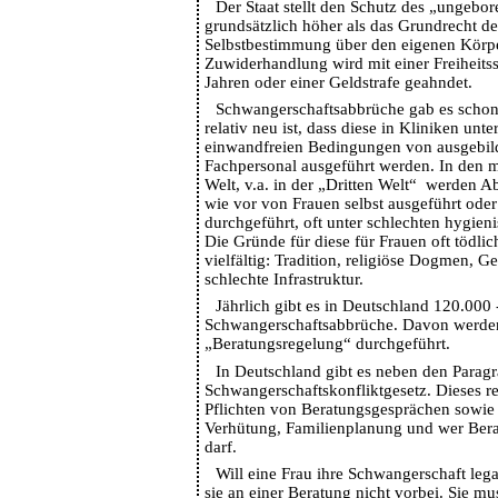
Der Staat stellt den Schutz des „ungebo
grundsätzlich höher als das Grundrecht de
Selbstbestimmung über den eigenen Körpe
Zuwiderhandlung wird mit einer Freiheitss
Jahren oder einer Geldstrafe geahndet.
Schwangerschaftsabbrüche gab es schon
relativ neu ist, dass diese in Kliniken unt
einwandfreien Bedingungen von ausgebil
Fachpersonal ausgeführt werden. In den 
Welt, v.a. in der „Dritten Welt“ werden A
wie vor von Frauen selbst ausgeführt od
durchgeführt, oft unter schlechten hygie
Die Gründe für diese für Frauen oft tödl
vielfältig: Tradition, religiöse Dogmen, 
schlechte Infrastruktur.
Jährlich gibt es in Deutschland 120.000
Schwangerschaftsabbrüche. Davon werde
„Beratungsregelung“ durchgeführt.
In Deutschland gibt es neben den Parag
Schwangerschaftskonfliktgesetz. Dieses r
Pflichten von Beratungsgesprächen sowie
Verhütung, Familienplanung und wer Ber
darf.
Will eine Frau ihre Schwangerschaft le
sie an einer Beratung nicht vorbei. Sie m