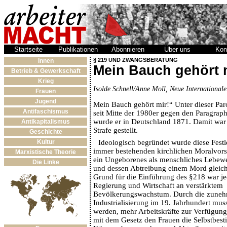
Startseite
Publikationen
Abonnieren
Über uns
Kon
§ 219 UND ZWANGSBERATUNG
Innen
Mein Bauch gehört 
Betrieb & Gewerkschaft
Krieg
Isolde Schnell/Anne Moll, Neue International
Frauen
Jugend
Mein Bauch gehört mir!“ Unter dieser Pa
Antifaschismus
seit Mitte der 1980er gegen den Paragrap
wurde er in Deutschland 1871. Damit war 
Antikapitalismus
Strafe gestellt.
Geschichte
Ideologisch begründet wurde diese Fest
Kultur
immer bestehenden kirchlichen Moralvorst
Marxistische Theorie
ein Ungeborenes als menschliches Lebew
Die Linke
und dessen Abtreibung einem Mord glei
Grund für die Einführung des §218 war je
Regierung und Wirtschaft an verstärktem
Bevölkerungswachstum. Durch die zune
Industrialisierung im 19. Jahrhundert mu
werden, mehr Arbeitskräfte zur Verfügun
mit dem Gesetz den Frauen die Selbstbes