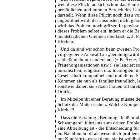
weil diese Pflicht an sich schon das Eindr
persönlichen und intimen Bereich des Le
darstellt. Wenn diese Pflicht noch dazu v
angeordnet wird, der ansonsten nicht ger
wird das Problem noch größer. In gewiss
dieses Problem selbst ein, indem er die B
nichtstaatlichen Gremien überlässt, z.B. P
Kirchen.
Und da sind wir schon beim zweiten Pro
vorgegebene Auswahl an „beratungswürdig
schließt nicht nur andere aus (z.B. Ärzte
Frauenorganisationen usw.), sie lanciert s
moralischen, religiösen u.a. Ideologien, d
Gesellschaft kompatibel sind und deren St
Kommen sie nun als familienfreundlich, l
sonstwie daher: sie setzen Frauen oft direk
Druck.
Im Mittelpunkt einer Beratung müsste de
Schutz der Mutter stehen. Welche Kompete
Kirche?!
Dass die Beratung „Beratung“ heißt und 
Schwangere“ führt uns zum dritten Probl
eine Abtreibung ist - die Entscheidung für
im Nachhinein oft als wesentlich problemat
mit Kind(ern) - es sei denn, sie ist wohlha